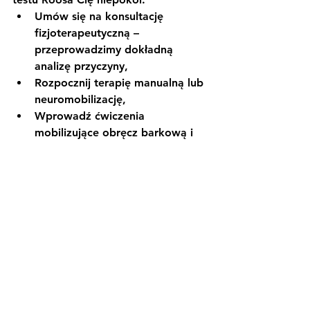
Umów się na konsultację 
fizjoterapeutyczną
 – 
przeprowadzimy dokładną 
analizę przyczyny,
Rozpocznij terapię manualną lub 
neuromobilizację
,
Wprowadź 
ćwiczenia 
mobilizujące obręcz barkową i 
poprawiające postawę
.
Wczesna interwencja to szansa na 
uniknięcie przewlekłych problemów.
Podsumowanie
Drętwienie rąk to nie objaw, który 
można bagatelizować – szczególnie 
jeśli pojawia się cyklicznie lub w 
konkretnej pozycji. 
Test Roosa
 to 
szybki sposób na sprawdzenie, czy 