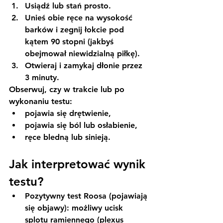
Usiądź lub stań prosto.
Unieś obie ręce na wysokość 
barków i zegnij łokcie pod 
kątem 90 stopni (jakbyś 
obejmował niewidzialną piłkę).
Otwieraj i zamykaj dłonie przez 
3 minuty.
Obserwuj, czy w trakcie lub po 
wykonaniu testu:
pojawia się drętwienie,
pojawia się ból lub osłabienie,
ręce bledną lub sinieją.
Jak interpretować wynik 
testu?
Pozytywny test Roosa
 (pojawiają 
się objawy): możliwy ucisk 
splotu ramiennego (plexus 