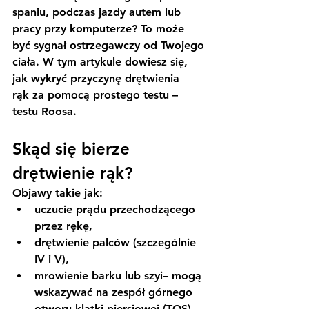
spaniu, podczas jazdy autem lub 
pracy przy komputerze? To może 
być 
sygnał ostrzegawczy
 od Twojego 
ciała. W tym artykule dowiesz się, 
jak wykryć przyczynę drętwienia 
rąk
 za pomocą prostego testu – 
testu Roosa.
Skąd się bierze 
drętwienie rąk?
Objawy takie jak:
uczucie prądu przechodzącego 
przez rękę,
drętwienie palców (szczególnie 
IV i V),
mrowienie barku lub szyi– mogą 
wskazywać na 
zespół górnego 
otworu klatki piersiowej (TOS)
.