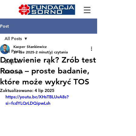
Post
All Posts
Kacper Stankiewicz
All Posts
27 cze 2025
2 minut(y) czytania
Drętwienie rąk? Zrób test
Zdrowie
Roosa – proste badanie,
Edukacja
które może wykryć TOS
Zaktualizowano:
4 lip 2025
https://youtu.be/XHsTBLUvA8s?
si=fcdYLQrLDQipwLsh