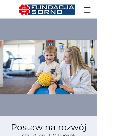
Postaw na rozwój
czw., 01 gru
  |  
Milanówek