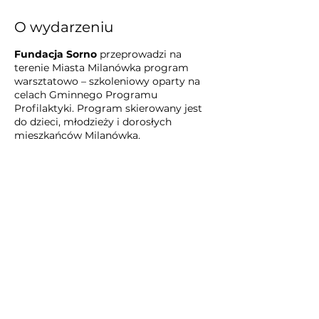
O wydarzeniu
Fundacja Sorno
przeprowadzi na
terenie Miasta Milanówka program
warsztatowo – szkoleniowy oparty na
celach Gminnego Programu
Profilaktyki. Program skierowany jest
do dzieci, młodzieży i dorosłych
mieszkańców Milanówka.
promowanie zdrowego trybu
życia wśród mieszkańców i ich
rodzin
upowszechnianie
wieloaspektowych programów
profilaktycznych
zaspokojenie potrzeb rodzin w
Udostępnij to wydarzenie
zakresie spędzania czasu
wolnego
promocja zdrowia i rozwoju
osobistego;