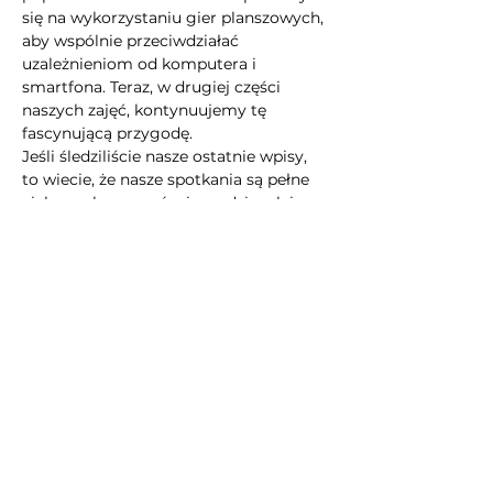
się na wykorzystaniu gier planszowych, 
aby wspólnie przeciwdziałać 
uzależnieniom od komputera i 
smartfona. Teraz, w drugiej części 
naszych zajęć, kontynuujemy tę 
fascynującą przygodę.
Jeśli śledziliście nasze ostatnie wpisy, 
to wiecie, że nasze spotkania są pełne 
ciekawych wyzwań, niespodzianek i 
przede wszystkim możliwości 
zdobywania nowej wiedzy. Nasza 
społeczność jest otwarta na każdego, 
kto chce rozwijać się, poznawać 
nowych ludzi i spędzać czas w ciekawy 
sposób.
Nie zwlekajcie z zapisami, miejsca są 
ograniczone, a…
Pokaż więcej