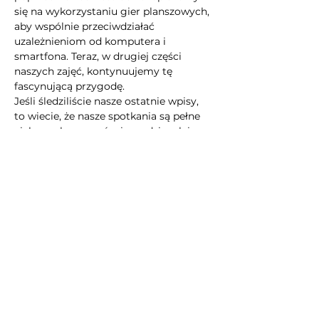
się na wykorzystaniu gier planszowych, 
aby wspólnie przeciwdziałać 
uzależnieniom od komputera i 
smartfona. Teraz, w drugiej części 
naszych zajęć, kontynuujemy tę 
fascynującą przygodę.
Jeśli śledziliście nasze ostatnie wpisy, 
to wiecie, że nasze spotkania są pełne 
ciekawych wyzwań, niespodzianek i 
przede wszystkim możliwości 
zdobywania nowej wiedzy. Nasza 
społeczność jest otwarta na każdego, 
kto chce rozwijać się, poznawać 
nowych ludzi i spędzać czas w ciekawy 
sposób.
Nie zwlekajcie z zapisami, miejsca są 
ograniczone, a…
Pokaż więcej