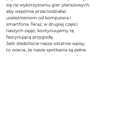
się na wykorzystaniu gier planszowych, 
aby wspólnie przeciwdziałać 
uzależnieniom od komputera i 
smartfona. Teraz, w drugiej części 
naszych zajęć, kontynuujemy tę 
fascynującą przygodę.
Jeśli śledziliście nasze ostatnie wpisy, 
to wiecie, że nasze spotkania są pełne 
ciekawych wyzwań, niespodzianek i 
przede wszystkim możliwości 
zdobywania nowej wiedzy. Nasza 
społeczność jest otwarta na każdego, 
kto chce rozwijać się, poznawać 
nowych ludzi i spędzać czas w ciekawy 
sposób.
Nie zwlekajcie z zapisami, miejsca są 
ograniczone, a…
Pokaż więcej